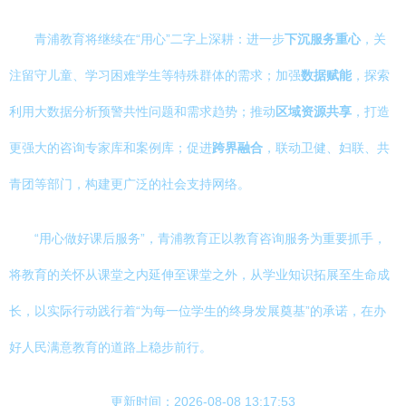
青浦教育将继续在“用心”二字上深耕：进一步
下沉服务重心
，关
注留守儿童、学习困难学生等特殊群体的需求；加强
数据赋能
，探索
利用大数据分析预警共性问题和需求趋势；推动
区域资源共享
，打造
更强大的咨询专家库和案例库；促进
跨界融合
，联动卫健、妇联、共
青团等部门，构建更广泛的社会支持网络。
“用心做好课后服务”，青浦教育正以教育咨询服务为重要抓手，
将教育的关怀从课堂之内延伸至课堂之外，从学业知识拓展至生命成
长，以实际行动践行着“为每一位学生的终身发展奠基”的承诺，在办
好人民满意教育的道路上稳步前行。
更新时间：2026-08-08 13:17:53