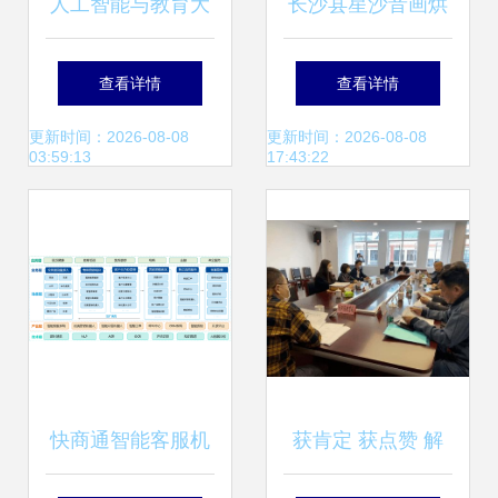
人工智能与教育大
长沙县星沙音画烘
会 科大讯飞如何证
焙技术服务部 热卖
查看详情
查看详情
明AI技术在教育咨
促销与教育咨询服
更新时间：2026-08-08
更新时间：2026-08-08
03:59:13
17:43:22
询中的重要地位
务体系解析
快商通智能客服机
获肯定 获点赞 解