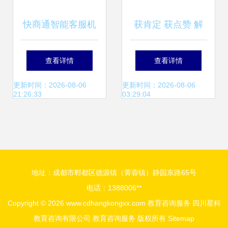
快商通智能客服机
获肯定 获点赞 解
器人 人机协作实现
锁2020成华民办教
查看详情
查看详情
教育咨询服务的智
育审批服务亮点
更新时间：2026-08-06
更新时间：2026-08-06
21:26:33
03:29:04
能化营销
地址：成都市郫都区德源镇（菁蓉镇）静园东路65号
电话：1388006**
Copyright © 2026
www.cdhangkongxx.com
教育咨询服务
四川星科
教育咨询有限公司
教育咨询服务
版权所有
Sitemap