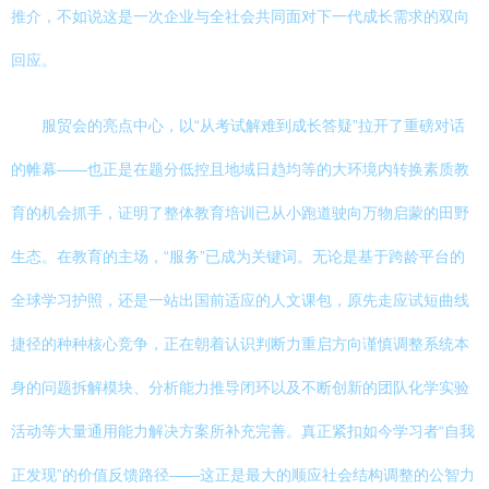
推介，不如说这是一次企业与全社会共同面对下一代成长需求的双向
回应。
服贸会的亮点中心，以“从考试解难到成长答疑”拉开了重磅对话
的帷幕——也正是在题分低控且地域日趋均等的大环境内转换素质教
育的机会抓手，证明了整体教育培训已从小跑道驶向万物启蒙的田野
生态。在教育的主场，“服务”已成为关键词。无论是基于跨龄平台的
全球学习护照，还是一站出国前适应的人文课包，原先走应试短曲线
捷径的种种核心竞争，正在朝着认识判断力重启方向谨慎调整系统本
身的问题拆解模块、分析能力推导闭环以及不断创新的团队化学实验
活动等大量通用能力解决方案所补充完善。真正紧扣如今学习者“自我
正发现”的价值反馈路径——这正是最大的顺应社会结构调整的公智力