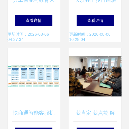
人工智能与教育大
长沙县星沙音画烘
会 科大讯飞如何证
焙技术服务部 热卖
查看详情
查看详情
明AI技术在教育咨
促销与教育咨询服
更新时间：2026-08-06
更新时间：2026-08-06
04:37:34
10:28:04
询中的重要地位
务体系解析
快商通智能客服机
获肯定 获点赞 解