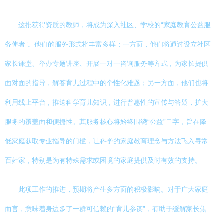
这批获得资质的教师，将成为深入社区、学校的“家庭教育公益服
务使者”。他们的服务形式将丰富多样：一方面，他们将通过设立社区
家长课堂、举办专题讲座、开展一对一咨询服务等方式，为家长提供
面对面的指导，解答育儿过程中的个性化难题；另一方面，他们也将
利用线上平台，推送科学育儿知识，进行普惠性的宣传与答疑，扩大
服务的覆盖面和便捷性。其服务核心将始终围绕“公益”二字，旨在降
低家庭获取专业指导的门槛，让科学的家庭教育理念与方法飞入寻常
百姓家，特别是为有特殊需求或困境的家庭提供及时有效的支持。
此项工作的推进，预期将产生多方面的积极影响。对于广大家庭
而言，意味着身边多了一群可信赖的“育儿参谋”，有助于缓解家长焦