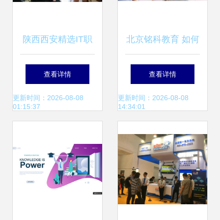
陕西西安精选IT职
北京铭科教育 如何
业培训机构前十名
正确寻求心理咨询
查看详情
查看详情
单榜首一览及教育
与教育咨询服务
更新时间：2026-08-08
更新时间：2026-08-08
01:15:37
14:34:01
咨询服务指南