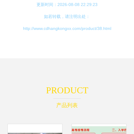
更新时间：2026-08-08 22:29:23
如若转载，请注明出处：
http://www.cdhangkongxx.com/product/38.html
PRODUCT
产品列表